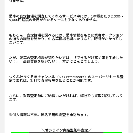
りません
。
愛車の査定相場を調査してくれるサービス中には、1車種あたり2,000～
5,000円程度の費用がかかるケースも少なくありません。
もちろん、査定相場を調べるには、愛車情報をもとに業者オークション
の過去の履歴を見たり、中古車相場を調べたりなど、時間がかかってし
まいます。
ただ、愛車の査定相場が知りたい方は、「できるだけ高く車を手放した
い！」「高額買取を狙いたい！」方がほとんどでしょう。
つくね社長くるまチャンネル
（Ns Craft Motors）のスーパーリセール査
定であれば、無料で査定相場を知ることが可能です。
さらに、買取査定額にご納得いただければ、弊社でも買取対応しており
ます。
※個人情報は不要。匿名で無料調査を申込めます。
＼オンライン完結型無料査定／