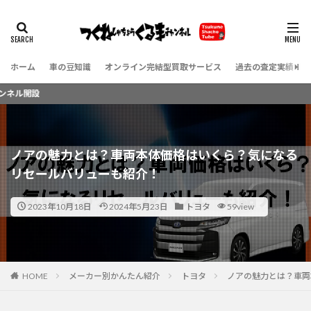
ホーム
車の豆知識
オンライン完結型買取サービス
過去の査定実績（お
Y
ノアの魅力とは？車両本体価格はいくら？気になる
リセールバリューも紹介！
2023年10月18日
2024年5月23日
トヨタ
59view
HOME
メーカー別かんたん紹介
トヨタ
ノアの魅力とは？車両