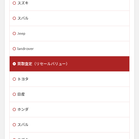
スズキ
スバル
Jeep
landrover
買取査定（リセールバリュー）
トヨタ
日産
ホンダ
スバル