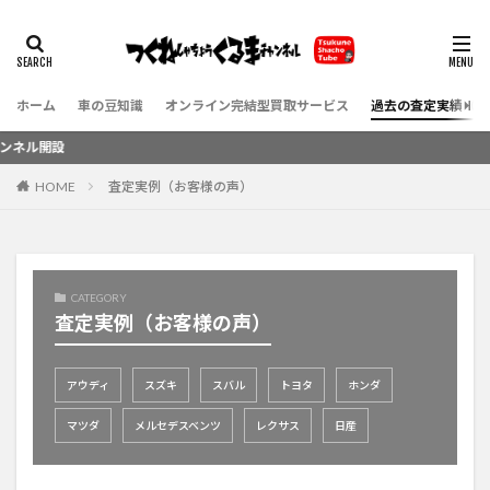
ホーム
車の豆知識
オンライン完結型買取サービス
過去の査定実績（お
ル開設
HOME
査定実例（お客様の声）
CATEGORY
査定実例（お客様の声）
アウディ
スズキ
スバル
トヨタ
ホンダ
マツダ
メルセデスベンツ
レクサス
日産