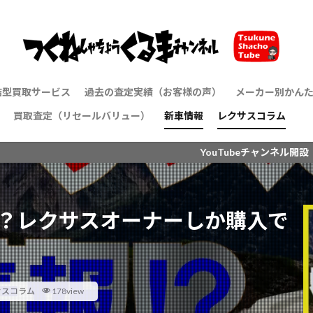
結型買取サービス
過去の査定実績（お客様の声）
メーカー別かん
買取査定（リセールバリュー）
新車情報
レクサスコラム
トヨタ
レクサス
ホンダ
日産
マツダ
三菱
ダイハツ
スズキ
メルセデスベン
BMW
アウディ
YouTubeチャンネル開設
る？レクサスオーナーしか購入で
サスコラム
178view