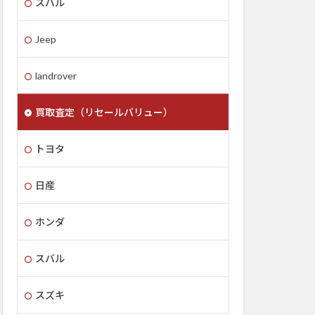
スバル
Jeep
landrover
買取査定（リセールバリュー）
トヨタ
日産
ホンダ
スバル
スズキ