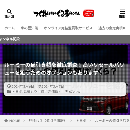
ホーム
車の豆知識
オンライン完結型買取サービス
過去の査定実績（お
ルーミーの値引き額を徹底調査！高いリセールバリ
ューを狙うためのオプションもあります！
2024年3月6日
2024年5月7日
トヨタ
,
見積もり（値引き情報）
67view
HOME
見積もり（値引き情報）
トヨタ
ルーミーの値引き額を