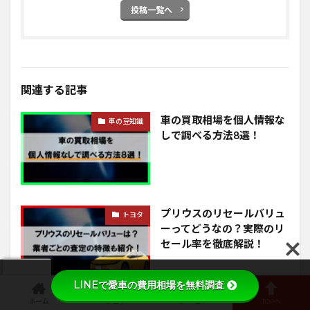
投稿一覧へ
関連する記事
車の買取相場を個人情報な
車の豆知識
しで調べる方法8選！
プリウスのリセールバリュ
トヨタ
ーってどうなの？実際のリ
セール率を徹底解説！
LINEで愛車の費用相場を無料調査
ホーム
シェア
メニュー
TOPへ
RAV4のリセールバリュー
トヨタ