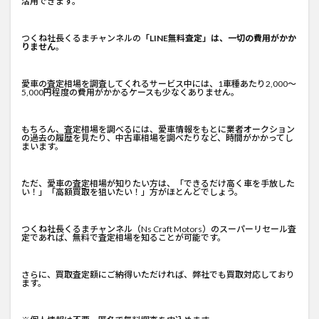
活用できます。
つくね社長くるまチャンネルの
「LINE無料査定」は、一切の費用がかか
りません
。
愛車の査定相場を調査してくれるサービス中には、1車種あたり2,000～
5,000円程度の費用がかかるケースも少なくありません。
もちろん、査定相場を調べるには、愛車情報をもとに業者オークション
の過去の履歴を見たり、中古車相場を調べたりなど、時間がかかってし
まいます。
ただ、愛車の査定相場が知りたい方は、「できるだけ高く車を手放した
い！」「高額買取を狙いたい！」方がほとんどでしょう。
つくね社長くるまチャンネル
（Ns Craft Motors）のスーパーリセール査
定であれば、無料で査定相場を知ることが可能です。
さらに、買取査定額にご納得いただければ、弊社でも買取対応しており
ます。