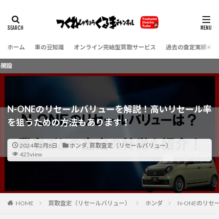
ホーム
車の豆知識
オンライン完結型買取サービス
過去の査定実績（お
YouTu
N-ONEのリセールバリューを解説！高いリセール率
を狙うための方法もあります！
2024年2月8日
ホンダ
,
買取査定（リセールバリュー）
425view
HOME
買取査定（リセールバリュー）
ホンダ
N-ONEのリ