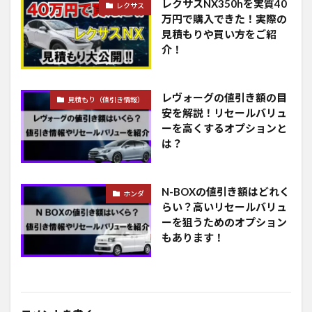
レクサスNX350hを実質40
レクサス
万円で購入できた！実際の
見積もりや買い方をご紹
介！
レヴォーグの値引き額の目
見積もり（値引き情報）
安を解説！リセールバリュ
ーを高くするオプションと
は？
N-BOXの値引き額はどれく
ホンダ
らい？高いリセールバリュ
ーを狙うためのオプション
もあります！