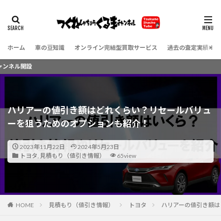
ホーム
車の豆知識
オンライン完結型買取サービス
過去の査定実績（お
Y
ハリアーの値引き額はどれくらい？リセールバリュ
ーを狙うためのオプションも紹介！
2023年11月22日
2024年5月23日
トヨタ
,
見積もり（値引き情報）
65view
HOME
見積もり（値引き情報）
トヨタ
ハリアーの値引き額は