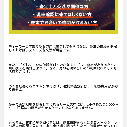
ディーラーの下取りや買取店に査定してもらう前に、愛車の相場を把握
しておけば、スムーズな交渉が可能です！
また、「どれくらいの値段が付くのかな？」「もし査定が高かったら、
乗り換えを検討しよう！」など、売却を決めるための判断材料としても
活用できます。
つくね社長くるまチャンネルの
「LINE無料査定」は、一切の費用がかか
りません
。
愛車の査定相場を調査してくれるサービス中には、1車種あたり2,000～
5,000円程度の費用がかかるケースも少なくありません。
もちろん、査定相場を調べるには、愛車情報をもとに業者オークション
の過去の履歴を見たり、中古車相場を調べたりなど、時間がかかってし