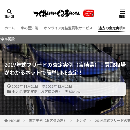
ホーム
車の豆知識
オンライン完結型買取サービス
過去の査定実績（お
YouT
2019年式フリードの査定実例（宮崎県）！買取相場
がわかるネットで簡単LINE査定！
2023年11月21日
2023年12月12日
ホンダ
,
査定実例（お客様の声）
80view
HOME
査定実例（お客様の声）
ホンダ
2019年式フリードの