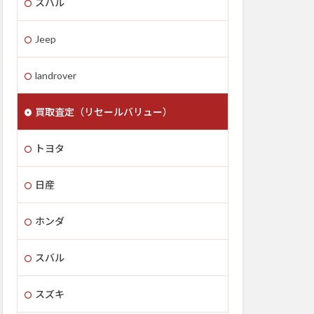
スバル
Jeep
landrover
買取査定（リセールバリュー）
トヨタ
日産
ホンダ
スバル
スズキ