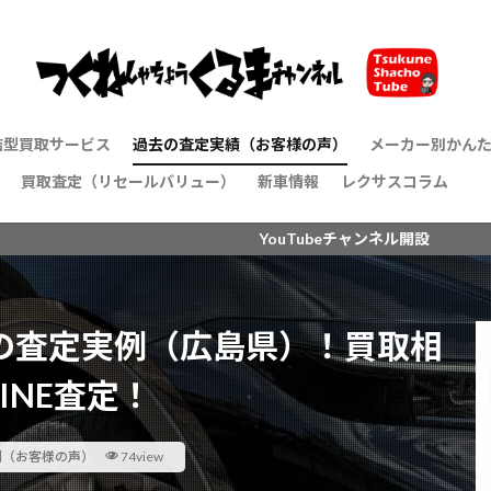
結型買取サービス
過去の査定実績（お客様の声）
メーカー別かん
買取査定（リセールバリュー）
新車情報
レクサスコラム
トヨタ
レクサス
ホンダ
日産
マツダ
三菱
ダイハツ
スズキ
メルセデスベン
BMW
アウディ
YouTubeチャンネル開設
の査定実例（広島県）！買取相
INE査定！
例（お客様の声）
74view