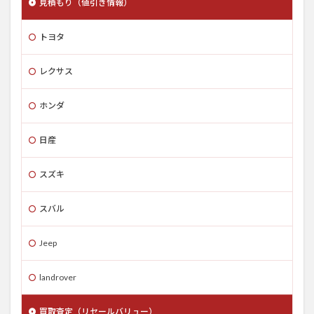
見積もり（値引き情報）
トヨタ
レクサス
ホンダ
日産
スズキ
スバル
Jeep
landrover
買取査定（リセールバリュー）