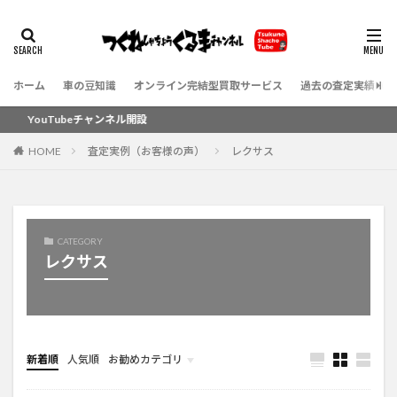
ホーム
車の豆知識
オンライン完結型買取サービス
過去の査定実績（お
YouTubeチャンネル開設
HOME
査定実例（お客様の声）
レクサス
CATEGORY
レクサス
新着順
人気順
お勧めカテゴリ
新車情報