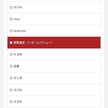
スバル
Jeep
landrover
買取査定（リセールバリュー）
トヨタ
日産
ホンダ
スバル
スズキ